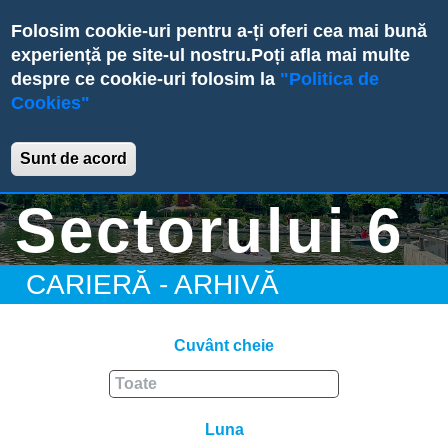
Skip
Folosim cookie-uri pentru a-ți oferi cea mai bună
to
experiență pe site-ul nostru.
Poți afla mai multe
main
despre ce cookie-uri folosim la
"Politica de
content
Cookies"
Primăria
Sunt de acord
Sectorului 6
CARIERĂ - ARHIVĂ
Cuvânt cheie
Luna